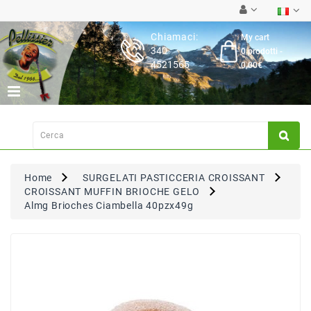
Category
Chiamaci:
My cart
340-
0 prodotti -
Latticini
4521565
0,00€
Salumi
Carne
Fresca
Su
Ordinazione
Home
SURGELATI PASTICCERIA CROISSANT
Frutta
CROISSANT MUFFIN BRIOCHE GELO
&
Almg Brioches Ciambella 40pzx49g
Verdura
Pasta
&
Torte
Fresche
Dispensa,