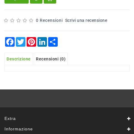
Sfoglie
Surgelati
Pasticceria
0 Recensioni
Scrivi una recensione
Croissant
Surgelati
Facebook
Twitter
Pinterest
LinkedIn
Share
Gelati
Prodotti
Descrizione
Recensioni (0)
Banco
Sal.Form
In
Allestimento
Prodotti
No
Food
Prodotti
Extra
In
Esaurimento
Informazione