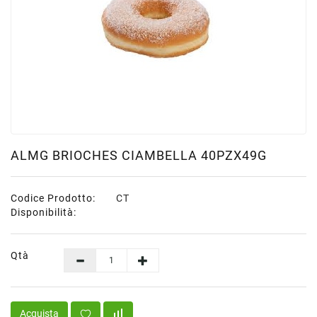
Scatolame
Surgelati
Carne
Surgelati
Pesce
Surgelati
Verdure
Patate
ALMG BRIOCHES CIAMBELLA 40PZX49G
Minestroni
Surgelati
Codice Prodotto:
CT
Pane
Disponibilità:
Pizze
&
Per
Qtà
Aperitivi
Surgelati
Pasta
Acquista