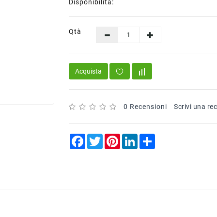
Disponibilità:
Qtà
Acquista
0 Recensioni
Scrivi una re
Facebook
Twitter
Pinterest
LinkedIn
Share