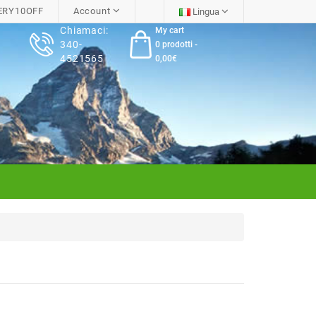
RY10OFF
Account
Lingua
Chiamaci:
My cart
340-
0 prodotti -
4521565
0,00€