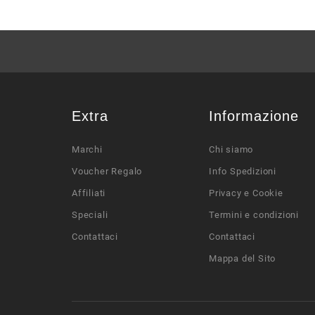
Extra
Informazione
Marchi
Chi siamo
Voucher Regalo
Info Spedizioni
Affiliati
Privacy e Cookie
Speciali
Termini e condizioni
Contattaci
Contattaci
Mappa del Sito