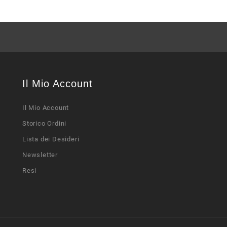
Il Mio Account
Il Mio Account
Storico Ordini
Lista dei Desideri
Newsletter
Resi