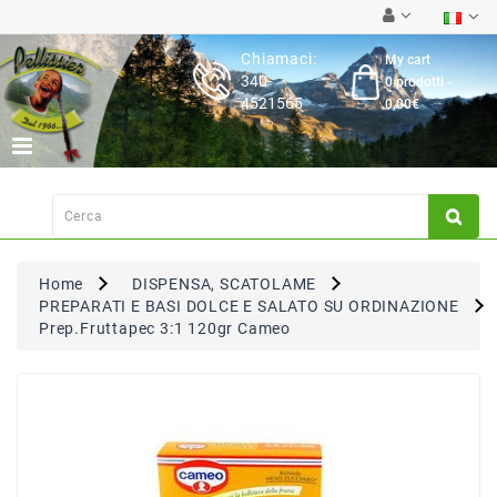
Category
Chiamaci:
My cart
340-
0 prodotti -
Latticini
4521565
0,00€
Salumi
Carne
Fresca
Su
Ordinazione
Home
DISPENSA, SCATOLAME
Frutta
PREPARATI E BASI DOLCE E SALATO SU ORDINAZIONE
&
Prep.Fruttapec 3:1 120gr Cameo
Verdura
Pasta
&
Torte
Fresche
Dispensa,