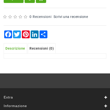
Sfoglie
Surgelati
Pasticceria
0 Recensioni
Scrivi una recensione
Croissant
Surgelati
Facebook
Twitter
Pinterest
LinkedIn
Share
Gelati
Prodotti
Descrizione
Recensioni (0)
Banco
Sal.Form
In
Allestimento
Prodotti
No
Food
Prodotti
Extra
In
Esaurimento
Informazione