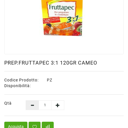
Scatolame
Surgelati
Carne
Surgelati
Pesce
Surgelati
Verdure
Patate
PREP.FRUTTAPEC 3:1 120GR CAMEO
Minestroni
Surgelati
Codice Prodotto:
PZ
Pane
Disponibilità:
Pizze
&
Per
Qtà
Aperitivi
Surgelati
Pasta
Acquista