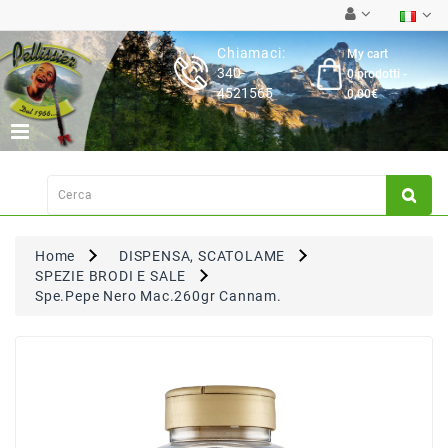
Category
Chiamaci:
My cart
340-
0 prodotti -
Latticini
4521565
0,00€
Salumi
Carne
Fresca
Su
Ordinazione
Home
DISPENSA, SCATOLAME
Frutta
SPEZIE BRODI E SALE
&
Spe.Pepe Nero Mac.260gr Cannam.
Verdura
Pasta
&
Torte
Fresche
Dispensa,