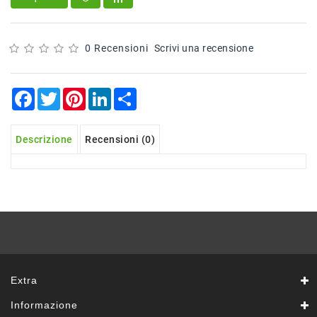
Sfoglie
Surgelati
Pasticceria
0 Recensioni
Scrivi una recensione
Croissant
Surgelati
Facebook
Twitter
Pinterest
LinkedIn
Share
Gelati
Prodotti
Descrizione
Recensioni (0)
Banco
Sal.Form
In
Allestimento
Prodotti
No
Food
Prodotti
Extra
In
Esaurimento
Informazione