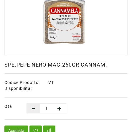
Scatolame
Surgelati
Carne
Surgelati
Pesce
Surgelati
Verdure
Patate
SPE.PEPE NERO MAC.260GR CANNAM.
Minestroni
Surgelati
Codice Prodotto:
VT
Pane
Disponibilità:
Pizze
&
Per
Qtà
Aperitivi
Surgelati
Pasta
Acquista