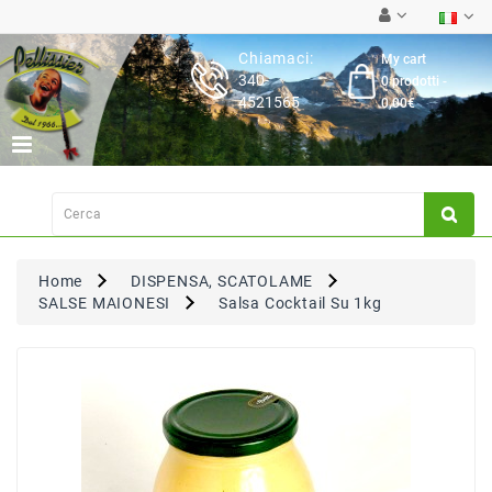
Category
Chiamaci:
My cart
340-
0 prodotti -
Latticini
4521565
0,00€
Salumi
Carne
Fresca
Su
Ordinazione
Home
DISPENSA, SCATOLAME
Frutta
SALSE MAIONESI
Salsa Cocktail Su 1kg
&
Verdura
Pasta
&
Torte
Fresche
Dispensa,