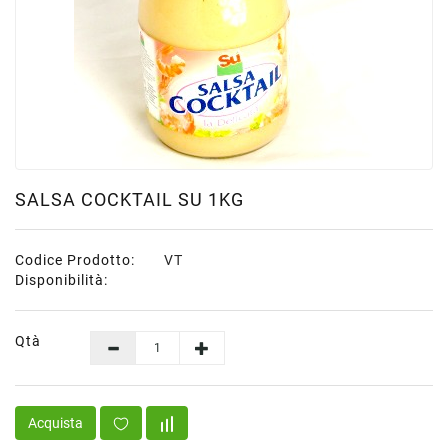
Scatolame
Surgelati
Carne
Surgelati
Pesce
Surgelati
Verdure
SALSA COCKTAIL SU 1KG
Patate
Minestroni
Codice Prodotto:
VT
Surgelati
Disponibilità:
Pane
Pizze
&
Qtà
Per
Aperitivi
Surgelati
Acquista
Pasta