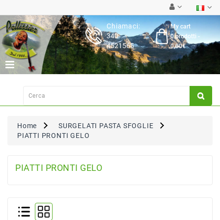
Category
Chiamaci:
My cart
340-
0 prodotti -
Latticini
4521565
0,00€
Salumi
Carne
Fresca
Su
Ordinazione
Home
SURGELATI PASTA SFOGLIE
Frutta
PIATTI PRONTI GELO
&
Verdura
Pasta
PIATTI PRONTI GELO
&
Torte
Fresche
Dispensa,