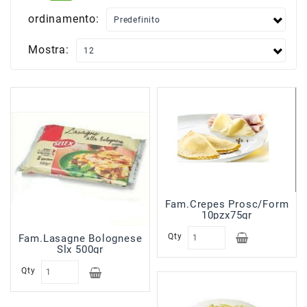
Scatolame
ordinamento:
Surgelati
Carne
Mostra:
Surgelati
Pesce
Surgelati
Verdure
Patate
Minestroni
Surgelati
Pane
Fam.Crepes Prosc/Form
Pizze
10pzx75gr
&
Qty
Fam.Lasagne Bolognese
Per
Slx 500gr
Aperitivi
Qty
Surgelati
Pasta