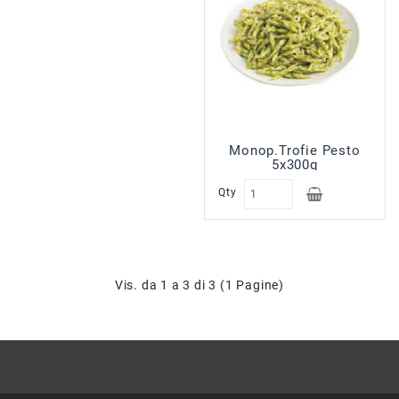
Sfoglie
Surgelati
Pasticceria
Croissant
Surgelati
Gelati
Monop.Trofie Pesto
5x300g
Prodotti
Banco
Qty
Sal.Form
In
Allestimento
Prodotti
Vis. da 1 a 3 di 3 (1 Pagine)
No
Food
Prodotti
In
Esaurimento