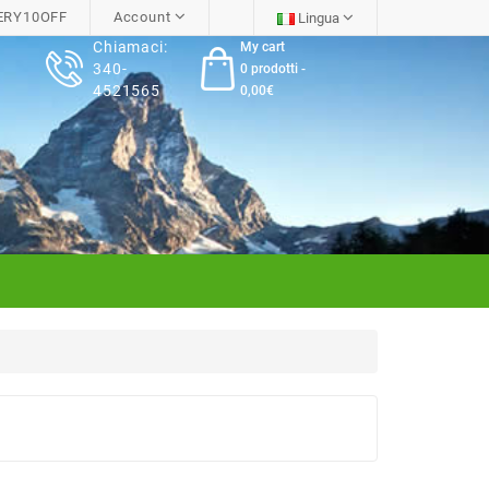
RY10OFF
Account
Lingua
Chiamaci:
My cart
340-
0 prodotti -
4521565
0,00€