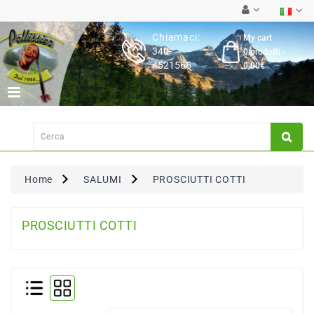
Category
Chiamaci:
My cart
340-
0 prodotti -
Latticini
4521565
0,00€
Salumi
Carne
Fresca
Su
Ordinazione
Home
SALUMI
PROSCIUTTI COTTI
Frutta
&
Verdura
PROSCIUTTI COTTI
Pasta
&
Torte
Fresche
Dispensa,