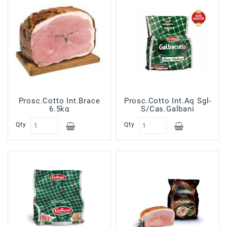
Sfoglie
Surgelati
Pasticceria
Croissant
Surgelati
Gelati
Prodotti
Prosc.Cotto Int.Brace
Prosc.Cotto Int.Aq Sgl-
Banco
6.5kg
S/Cas.Galbani
Sal.Form
Qty
Qty
In
Allestimento
Prodotti
No
Food
Prodotti
In
Esaurimento