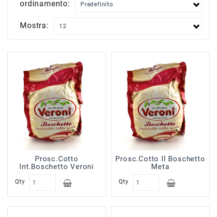
ordinamento:
Scatolame
Surgelati
Mostra:
Carne
Surgelati
Pesce
Surgelati
Verdure
Patate
Minestroni
Surgelati
Pane
Pizze
Prosc.Cotto
Prosc.Cotto Il Boschetto
&
Int.Boschetto Veroni
Meta
Per
Aperitivi
Qty
Qty
Surgelati
Pasta