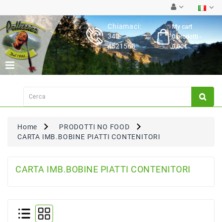
Category
Chiamaci:
My cart
340-
0 prodotti -
Latticini
4521565
0,00€
Salumi
Carne
Fresca
Su
Ordinazione
Home
PRODOTTI NO FOOD
Frutta
CARTA IMB.BOBINE PIATTI CONTENITORI
&
Verdura
Pasta
CARTA IMB.BOBINE PIATTI CONTENITORI
&
Torte
Fresche
Dispensa,