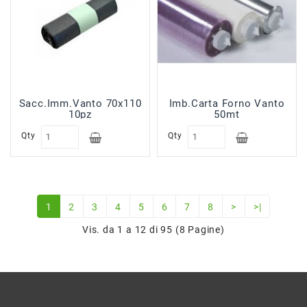
Sacc.Imm.Vanto 70x110
Imb.Carta Forno Vanto
10pz
50mt
Qty
Qty
1
2
3
4
5
6
7
8
>
>|
Vis. da 1 a 12 di 95 (8 Pagine)