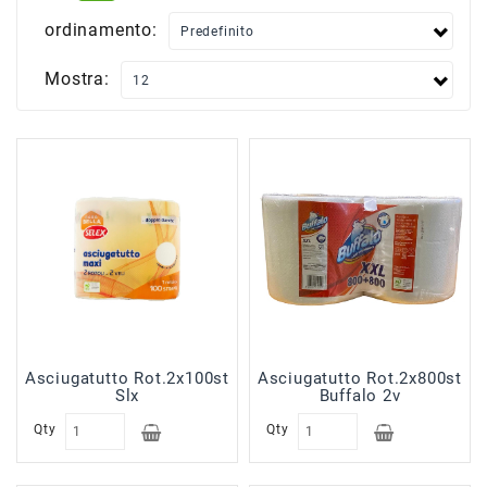
Scatolame
ordinamento:
Surgelati
Carne
Mostra:
Surgelati
Pesce
Surgelati
Verdure
Patate
Minestroni
Surgelati
Pane
Pizze
&
Asciugatutto Rot.2x100st
Asciugatutto Rot.2x800st
Per
Slx
Buffalo 2v
Aperitivi
Qty
Qty
Surgelati
Pasta