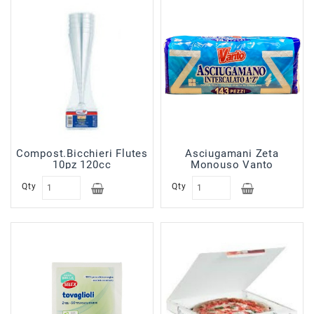
Sfoglie
Surgelati
Pasticceria
Croissant
Surgelati
Gelati
Prodotti
Banco
Compost.Bicchieri Flutes
Asciugamani Zeta
Sal.Form
10pz 120cc
Monouso Vanto
In
Qty
Qty
Allestimento
Prodotti
No
Food
Prodotti
In
Esaurimento