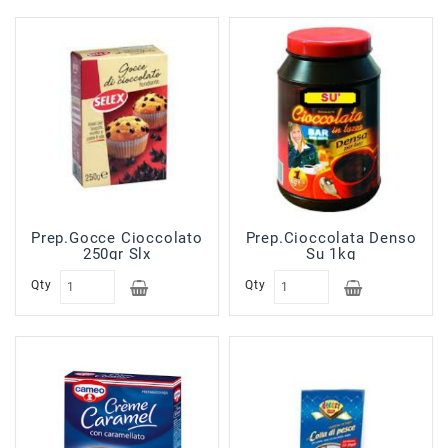
Sfoglie
Surgelati
Pasticceria
Croissant
Surgelati
Gelati
Prodotti
Banco
Sal.Form
Prep.Gocce Cioccolato
Prep.Cioccolata Denso
In
250gr Slx
Su 1kg
Allestimento
Qty
Qty
Prodotti
No
Food
Prodotti
In
Esaurimento