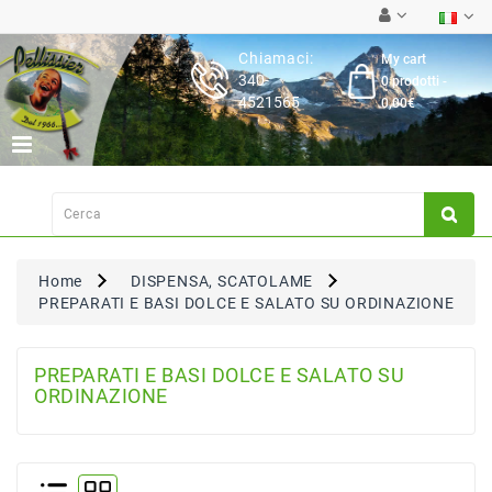
Category
Chiamaci:
My cart
340-
0 prodotti -
Latticini
4521565
0,00€
Salumi
Carne
Fresca
Su
Ordinazione
Home
DISPENSA, SCATOLAME
Frutta
PREPARATI E BASI DOLCE E SALATO SU ORDINAZIONE
&
Verdura
Pasta
PREPARATI E BASI DOLCE E SALATO SU
&
ORDINAZIONE
Torte
Fresche
Dispensa,