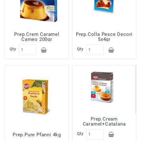
Prep.Crem Caramel
Prep.Colla Pesce Decori
Cameo 200gr
5x4gr
Qty
Qty
Prep.Cream
Caramel+Catalana
Cameo 560gr 2x24pz
Qty
Prep.Pure Pfanni 4kg