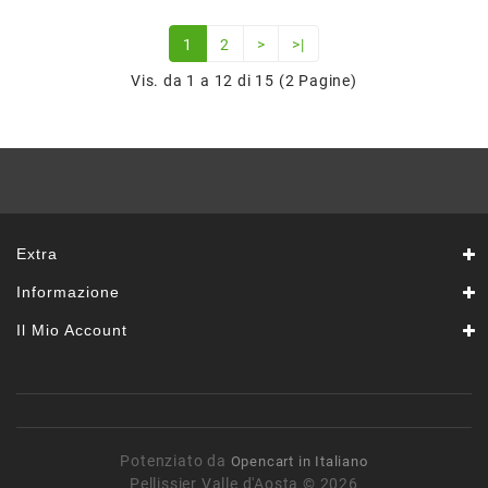
1
2
>
>|
Vis. da 1 a 12 di 15 (2 Pagine)
Extra
Informazione
Il Mio Account
Potenziato da
Opencart in Italiano
Pellissier Valle d'Aosta © 2026