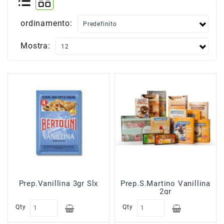
Scatolame
ordinamento:
Surgelati
Carne
Mostra:
Surgelati
Pesce
Surgelati
Verdure
Patate
Minestroni
Surgelati
Pane
Pizze
&
Per
Prep.Vanillina 3gr Slx
Prep.S.Martino Vanillina
Aperitivi
2gr
Surgelati
Qty
Qty
Pasta