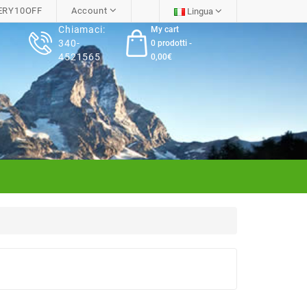
RY10OFF
Account
Lingua
Chiamaci:
My cart
340-
0 prodotti -
4521565
0,00€