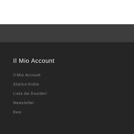
Il Mio Account
Il Mio Account
Storico Ordini
Lista dei Desideri
Newsletter
Resi