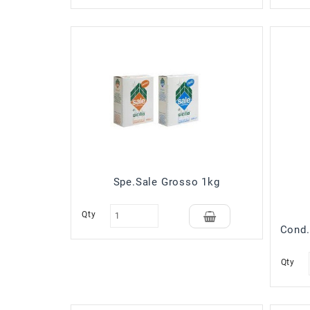
Spe.Sale Grosso 1kg
Qty
Cond.
Qty