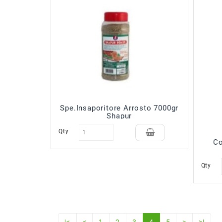
Spe.Insaporitore Arrosto 7000gr
Shapur
Qty
Co
Qty
|<
<
1
2
3
4
5
>
>|