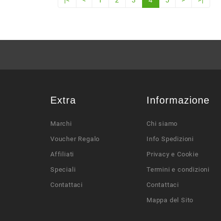
Extra
Informazione
Marchi
Chi siamo
Voucher Regalo
Info Spedizioni
Affiliati
Privacy e Cookie
Speciali
Termini e condizioni
Contattaci
Contattaci
Mappa del Sito