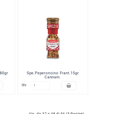
.80gr
Spe.Peperoncino Frant.15gr
Cannam.
Qty
Vis. da 37 a 48 di 54 (5 Pagine)