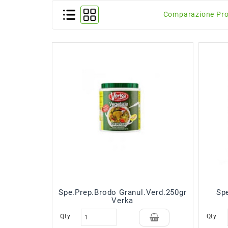
Comparazione Pro
Spe.Prep.Brodo Granul.Verd.250gr
Sp
Verka
Qty
Qty