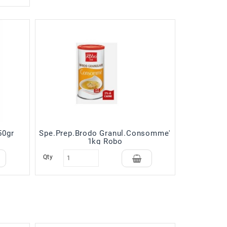
50gr
Spe.Prep.Brodo Granul.Consomme'
1kg Robo
Qty