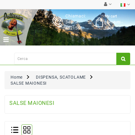
Category
Chiamaci:
My cart
340-
0 prodotti -
Latticini
4521565
0,00€
Salumi
Carne
Fresca
Su
Ordinazione
Home
DISPENSA, SCATOLAME
Frutta
SALSE MAIONESI
&
Verdura
Pasta
SALSE MAIONESI
&
Torte
Fresche
Dispensa,