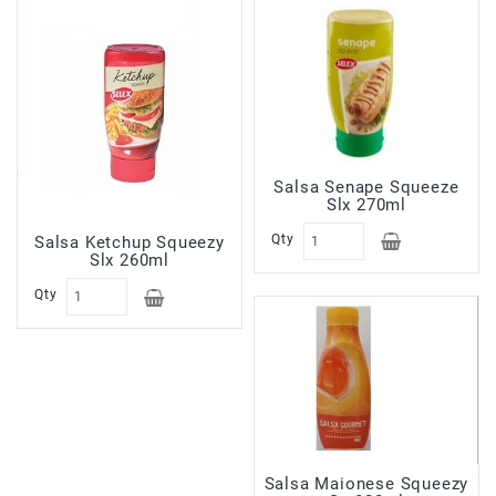
Sfoglie
Surgelati
Pasticceria
Croissant
Surgelati
Gelati
Salsa Senape Squeeze
Slx 270ml
Prodotti
Banco
Qty
Salsa Ketchup Squeezy
Sal.Form
Slx 260ml
In
Qty
Allestimento
Prodotti
No
Food
Prodotti
In
Esaurimento
Salsa Maionese Squeezy