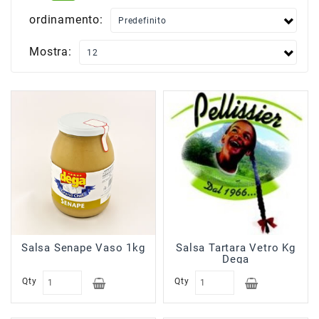
Scatolame
ordinamento:
Surgelati
Carne
Mostra:
Surgelati
Pesce
Surgelati
Verdure
Patate
Minestroni
Surgelati
Pane
Pizze
&
Salsa Senape Vaso 1kg
Salsa Tartara Vetro Kg
Per
Dega
Aperitivi
Qty
Qty
Surgelati
Pasta