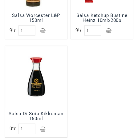
Salsa Worcester L&P
Salsa Ketchup Bustine
150ml
Heinz 10mlx200p
Qty
Qty
Salsa Di Soia Kikkoman
150ml
Qty